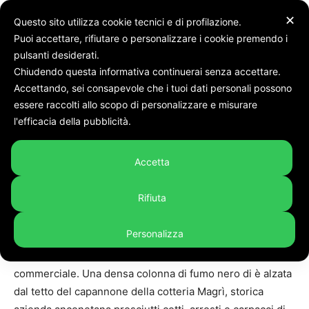
✕
Questo sito utilizza cookie tecnici e di profilazione.
Puoi accettare, rifiutare o personalizzare i cookie premendo i
pulsanti desiderati.
Chiudendo questa informativa continuerai senza accettare.
Accettando, sei consapevole che i tuoi dati personali possono
Home
Cronaca
essere raccolti allo scopo di personalizzare e misurare
l'efficacia della pubblicità.
Cronaca
Incendio alla Baraccola di
Accetta
Ancona
By
Linda Cittadini
-
7 Giugno 2026
409
Rifiuta
Personalizza
ANCONA – Un vasto incendio è scoppiato nelle prime ore
del mattina in zona Baraccola Sud ad Ancona nella zona
commerciale. Una densa colonna di fumo nero di è alzata
dal tetto del capannone della cotteria Magrì, storica