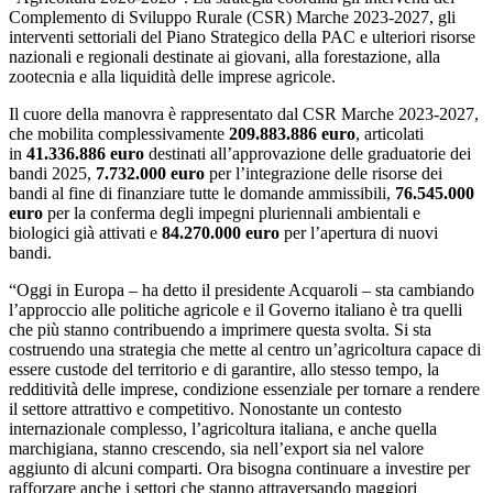
Complemento di Sviluppo Rurale (CSR) Marche 2023-2027, gli
interventi settoriali del Piano Strategico della PAC e ulteriori risorse
nazionali e regionali destinate ai giovani, alla forestazione, alla
zootecnia e alla liquidità delle imprese agricole.
Il cuore della manovra è rappresentato dal CSR Marche 2023-2027,
che mobilita complessivamente
209.883.886 euro
, articolati
in
41.336.886 euro
destinati all’approvazione delle graduatorie dei
bandi 2025,
7.732.000 euro
per l’integrazione delle risorse dei
bandi al fine di finanziare tutte le domande ammissibili,
76.545.000
euro
per la conferma degli impegni pluriennali ambientali e
biologici già attivati e
84.270.000 euro
per l’apertura di nuovi
bandi.
“Oggi in Europa – ha detto il presidente Acquaroli – sta cambiando
l’approccio alle politiche agricole e il Governo italiano è tra quelli
che più stanno contribuendo a imprimere questa svolta. Si sta
costruendo una strategia che mette al centro un’agricoltura capace di
essere custode del territorio e di garantire, allo stesso tempo, la
redditività delle imprese, condizione essenziale per tornare a rendere
il settore attrattivo e competitivo. Nonostante un contesto
internazionale complesso, l’agricoltura italiana, e anche quella
marchigiana, stanno crescendo, sia nell’export sia nel valore
aggiunto di alcuni comparti. Ora bisogna continuare a investire per
rafforzare anche i settori che stanno attraversando maggiori