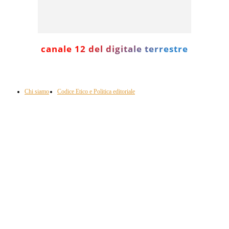
canale 12 del digitale terrestre
Informazione con rassegna stampa del mattino in diretta, telegiornali, sport,
approfondimento, attualità e cultura.
Chi siamo
Codice Etico e Politica editoriale
Scarica la nostra App