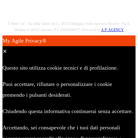
© Rete7 srl - Via della Salute 16/11, 40132 Bologna | Sede operativa Marche: Via A.
Merloni 9, 60131 Ancona | P.I. 03469390375 | Powered by
A.P. AGENCY
My Agile Privacy®
✕
Questo sito utilizza cookie tecnici e di profilazione.
Puoi accettare, rifiutare o personalizzare i cookie
premendo i pulsanti desiderati.
Chiudendo questa informativa continuerai senza accettare.
Accettando, sei consapevole che i tuoi dati personali