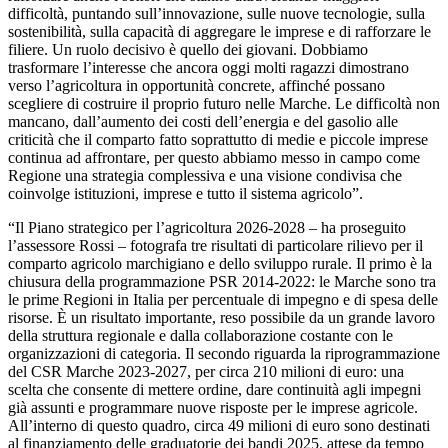
difficoltà, puntando sull’innovazione, sulle nuove tecnologie, sulla
sostenibilità, sulla capacità di aggregare le imprese e di rafforzare le
filiere. Un ruolo decisivo è quello dei giovani. Dobbiamo
trasformare l’interesse che ancora oggi molti ragazzi dimostrano
verso l’agricoltura in opportunità concrete, affinché possano
scegliere di costruire il proprio futuro nelle Marche. Le difficoltà non
mancano, dall’aumento dei costi dell’energia e del gasolio alle
criticità che il comparto fatto soprattutto di medie e piccole imprese
continua ad affrontare, per questo abbiamo messo in campo come
Regione una strategia complessiva e una visione condivisa che
coinvolge istituzioni, imprese e tutto il sistema agricolo”.
“Il Piano strategico per l’agricoltura 2026-2028 – ha proseguito
l’assessore Rossi – fotografa tre risultati di particolare rilievo per il
comparto agricolo marchigiano e dello sviluppo rurale. Il primo è la
chiusura della programmazione PSR 2014-2022: le Marche sono tra
le prime Regioni in Italia per percentuale di impegno e di spesa delle
risorse. È un risultato importante, reso possibile da un grande lavoro
della struttura regionale e dalla collaborazione costante con le
organizzazioni di categoria. Il secondo riguarda la riprogrammazione
del CSR Marche 2023-2027, per circa 210 milioni di euro: una
scelta che consente di mettere ordine, dare continuità agli impegni
già assunti e programmare nuove risposte per le imprese agricole.
All’interno di questo quadro, circa 49 milioni di euro sono destinati
al finanziamento delle graduatorie dei bandi 2025, attese da tempo