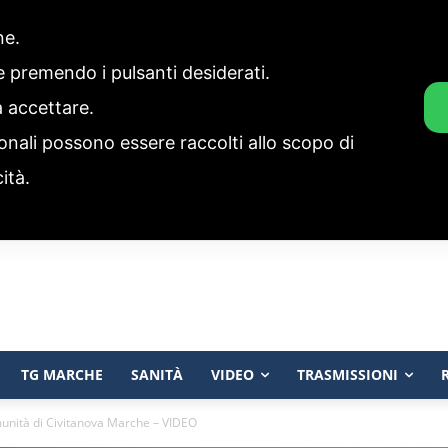
one.
ie premendo i pulsanti desiderati.
a accettare.
onali possono essere raccolti allo scopo di
cità.
TG MARCHE
SANITÀ
VIDEO
TRASMISSIONI
munità di Civitanova Marche – VIDEO