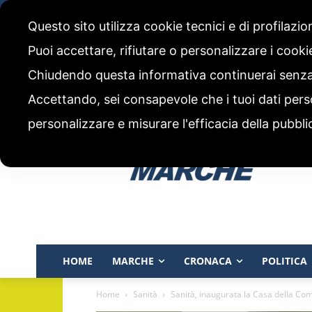
sabato, 8 Agosto 2026
Questo sito utilizza cookie tecnici e di profilazi
CHI SIAMO
CODICE ETICO E POLITICA EDITORIALE
Puoi accettare, rifiutare o personalizzare i cook
Chiudendo questa informativa continuerai senz
Accettando, sei consapevole che i tuoi dati pers
personalizzare e misurare l'efficacia della pubbli
HOME
MARCHE
CRONACA
POLITICA
Home
Sanità
Sanità, inaugurata la Casa della Co