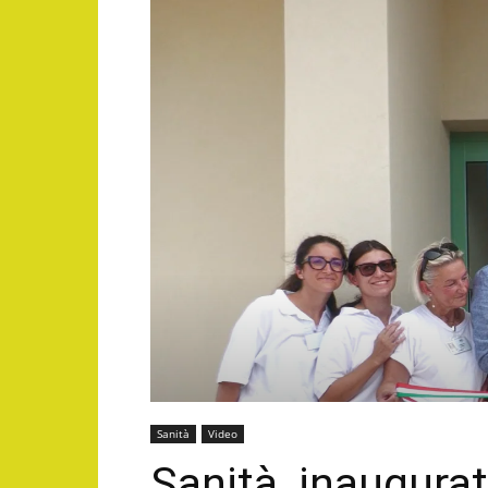
Sanità
Video
Sanità, inaugurat