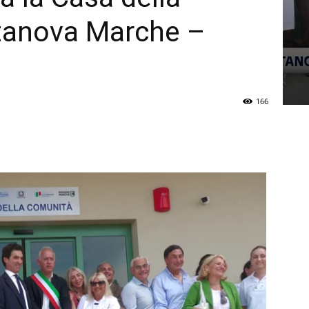
itanova Marche –
166