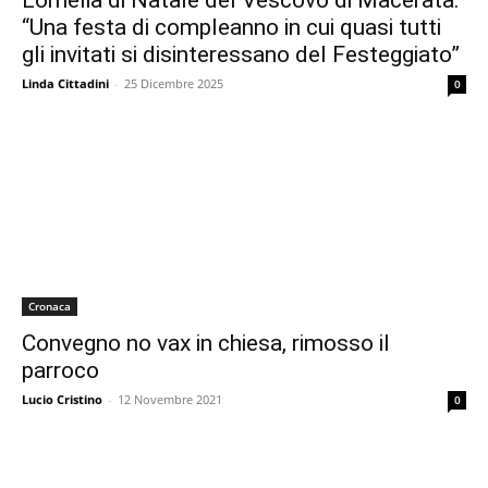
L’omelia di Natale del Vescovo di Macerata:
“Una festa di compleanno in cui quasi tutti
gli invitati si disinteressano del Festeggiato”
Linda Cittadini
-
25 Dicembre 2025
0
Cronaca
Convegno no vax in chiesa, rimosso il
parroco
Lucio Cristino
-
12 Novembre 2021
0