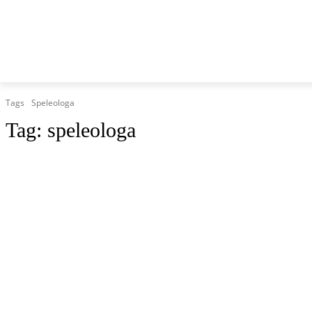
HOME
MARCHE
CRONACA
POLITICA
TG
Tags
Speleologa
Tag:
speleologa