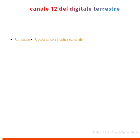
canale 12 del digitale terrestre
Informazione con rassegna stampa del mattino in diretta, telegiornali, sport,
approfondimento, attualità e cultura.
Chi siamo
Codice Etico e Politica editoriale
Scarica la nostra App
© Rete7 srl - Via della Salute 