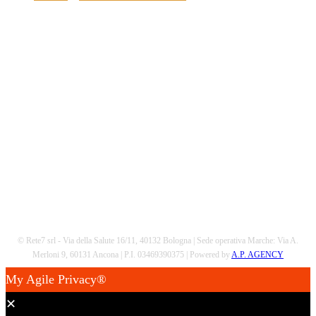
Scarica la nostra App
© Rete7 srl - Via della Salute 16/11, 40132 Bologna | Sede operativa Marche: Via A.
Merloni 9, 60131 Ancona | P.I. 03469390375 | Powered by
A.P. AGENCY
My Agile Privacy®
✕