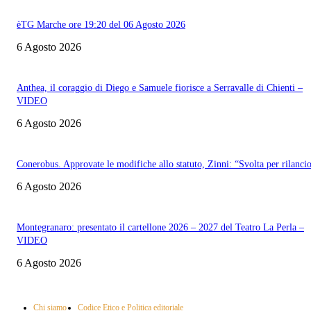
èTG Marche ore 19:20 del 06 Agosto 2026
6 Agosto 2026
Anthea, il coraggio di Diego e Samuele fiorisce a Serravalle di Chienti –
VIDEO
6 Agosto 2026
Conerobus. Approvate le modifiche allo statuto, Zinni: “Svolta per rilanci
6 Agosto 2026
Montegranaro: presentato il cartellone 2026 – 2027 del Teatro La Perla –
VIDEO
6 Agosto 2026
Informazione con rassegna stampa del mattino in diretta, telegiornali, sport,
approfondimento, attualità e cultura.
Chi siamo
Codice Etico e Politica editoriale