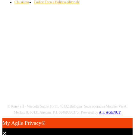
Chi siamo
Codice Etico e Politica editoriale
Scarica la nostra App
© Rete7 srl - Via della Salute 16/11, 40132 Bologna | Sede operativa Marche: Via A.
Merloni 9, 60131 Ancona | P.I. 03469390375 | Powered by
A.P. AGENCY
My Agile Privacy®
✕