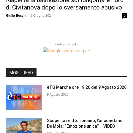
Riaperta la balneazione sul lungomare nord
di Civitanova dopo lo sversamento abusivo
Giulia Boschi
-
8 Giugno 2024
0
- Advertisment -
MOST READ
èTG Marche ore 19:20 del 9 Agosto 2026
9 Agosto 2026
Scoperta relitto romano, l’anconetano
De Mola: “Emozione unica” – VIDEO