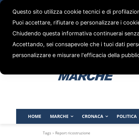
venerdì, 7 Agosto 2026
Questo sito utilizza cookie tecnici e di profilazi
CHI SIAMO
CODICE ETICO E POLITICA EDITORIALE
Puoi accettare, rifiutare o personalizzare i cook
Chiudendo questa informativa continuerai senz
Accettando, sei consapevole che i tuoi dati pers
personalizzare e misurare l'efficacia della pubbli
HOME
MARCHE
CRONACA
POLITICA
Tags
Report ricostruzione