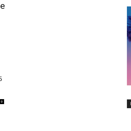
ne
5
0