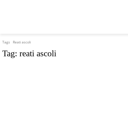
HOME
MARCHE
CRONACA
POLITICA
TG
Tags
Reati ascoli
Tag:
reati ascoli