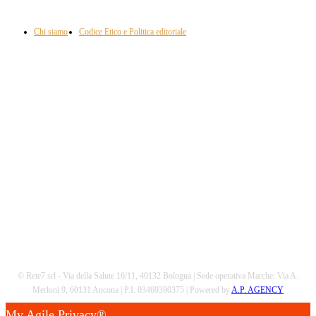
approfondimento, attualità e cultura.
Chi siamo
Codice Etico e Politica editoriale
Scarica la nostra App
© Rete7 srl - Via della Salute 16/11, 40132 Bologna | Sede operativa Marche: Via A.
Merloni 9, 60131 Ancona | P.I. 03469390375 | Powered by
A.P. AGENCY
My Agile Privacy®