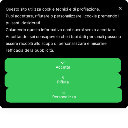
✕
Questo sito utilizza cookie tecnici e di profilazione.
Puoi accettare, rifiutare o personalizzare i cookie premendo i
pulsanti desiderati.
Chiudendo questa informativa continuerai senza accettare.
Accettando, sei consapevole che i tuoi dati personali possono
Tags
In collaborazione con Confartigianato. Le prossime date
essere raccolti allo scopo di personalizzare e misurare
Tag:
in collaborazione con
l'efficacia della pubblicità.
Confartigianato. Le prossime
Accetta
date
Rifiuta
Personalizza