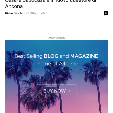
Cesare Capocasa è il nuovo questore di
Ancona
Giulia Boschi
-
22 Ottobre 2021
0
- Advertisment -