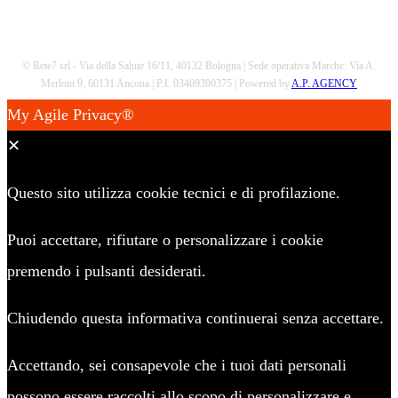
© Rete7 srl - Via della Salute 16/11, 40132 Bologna | Sede operativa Marche: Via A.
Merloni 9, 60131 Ancona | P.I. 03469390375 | Powered by
A.P. AGENCY
My Agile Privacy®
✕
Questo sito utilizza cookie tecnici e di profilazione.
Puoi accettare, rifiutare o personalizzare i cookie
premendo i pulsanti desiderati.
Chiudendo questa informativa continuerai senza accettare.
Accettando, sei consapevole che i tuoi dati personali
possono essere raccolti allo scopo di personalizzare e