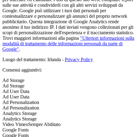
sulle sue attività e condividerli con gli altri servizi sviluppati da
Google. Google può utilizzare i tuoi dati personali per
contestualizzare e personalizzare gli annunci del proprio network
pubblicitario. Questa integrazione di Google Analytics rende
anonimo il tuo indirizzo IP. I dati inviati vengono collezionati per gli
scopi di personalizzazione dell'esperienza e il tracciamento statistico.
Trovi maggiori informazioni alla pagina
"Ulteriori informazioni sulla
modalità di trattamento delle informazioni personali da parte di
Google"
.
Luogo del trattamento: Irlanda -
Privacy Policy
Consensi aggiuntivi:
Ad Storage
Ad Storage
Ad User Data
Ad User Data
Ad Personalization
Ad Personalization
Analytics Storage
Analytics Storage
Video Vimeo
Sempre Abilitato
Google Fonts
Google Fonts