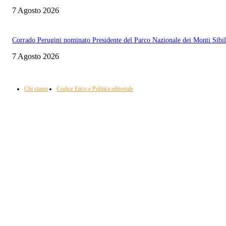
7 Agosto 2026
Corrado Perugini nominato Presidente del Parco Nazionale dei Monti Sibill
7 Agosto 2026
Informazione con rassegna stampa del mattino in diretta, telegiornali, sport,
approfondimento, attualità e cultura.
Chi siamo
Codice Etico e Politica editoriale
Scarica la nostra App