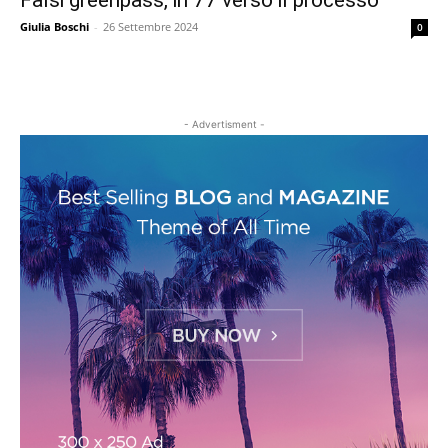
Falsi greenpass, in 77 verso il processo
Giulia Boschi
-
26 Settembre 2024
0
- Advertisment -