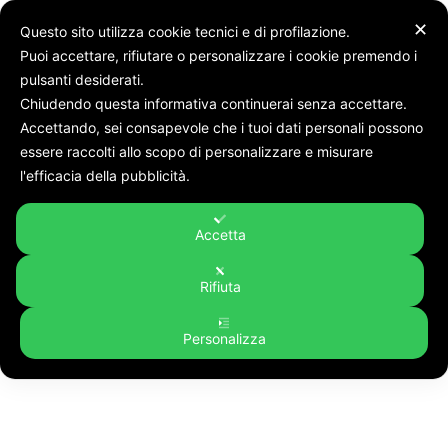
✕
Questo sito utilizza cookie tecnici e di profilazione.
Puoi accettare, rifiutare o personalizzare i cookie premendo i
pulsanti desiderati.
Chiudendo questa informativa continuerai senza accettare.
Accettando, sei consapevole che i tuoi dati personali possono
Tags
Covid nelle Marche: 452 nuovi positivi. Curva stabile: verso la
essere raccolti allo scopo di personalizzare e misurare
conferma dell'arancione. Salvini: "Marche da giallo: riaprire
l'efficacia della pubblicità.
Tag:
Covid nelle Marche: 452
nuovi positivi. Curva stabile:
Accetta
verso la conferma
Rifiuta
dell'arancione. Salvini:
Personalizza
"Marche da giallo: riaprire