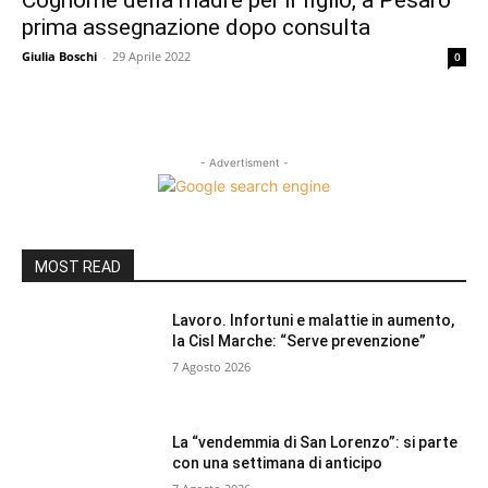
Cognome della madre per il figlio, a Pesaro
prima assegnazione dopo consulta
Giulia Boschi
-
29 Aprile 2022
0
- Advertisment -
MOST READ
Lavoro. Infortuni e malattie in aumento,
la Cisl Marche: “Serve prevenzione”
7 Agosto 2026
La “vendemmia di San Lorenzo”: si parte
con una settimana di anticipo