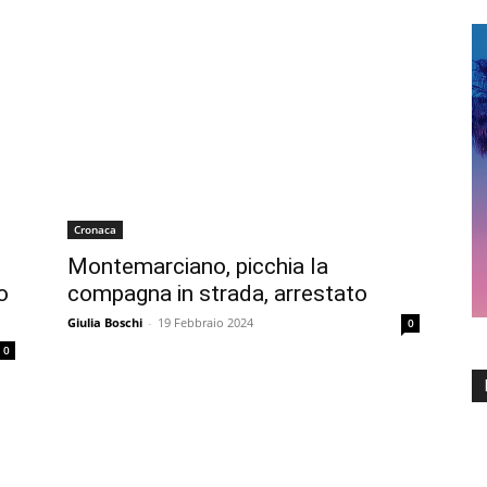
Cronaca
Montemarciano, picchia la
o
compagna in strada, arrestato
Giulia Boschi
-
19 Febbraio 2024
0
0