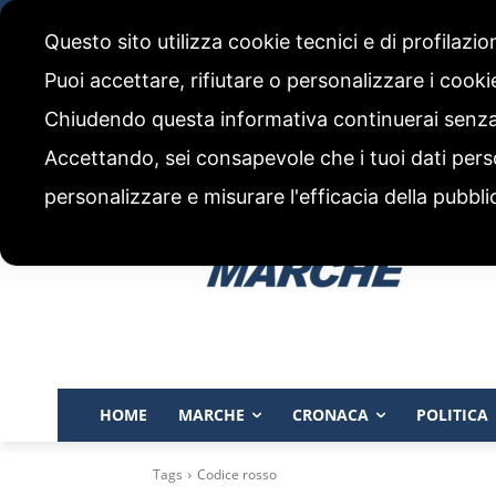
sabato, 8 Agosto 2026
Questo sito utilizza cookie tecnici e di profilazi
CHI SIAMO
CODICE ETICO E POLITICA EDITORIALE
Puoi accettare, rifiutare o personalizzare i cook
Chiudendo questa informativa continuerai senz
Accettando, sei consapevole che i tuoi dati pers
personalizzare e misurare l'efficacia della pubbli
HOME
MARCHE
CRONACA
POLITICA
Tags
Codice rosso