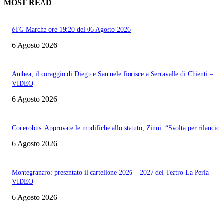
MOST READ
èTG Marche ore 19:20 del 06 Agosto 2026
6 Agosto 2026
Anthea, il coraggio di Diego e Samuele fiorisce a Serravalle di Chienti –
VIDEO
6 Agosto 2026
Conerobus. Approvate le modifiche allo statuto, Zinni: “Svolta per rilanci
6 Agosto 2026
Montegranaro: presentato il cartellone 2026 – 2027 del Teatro La Perla –
VIDEO
6 Agosto 2026
Informazione con rassegna stampa del mattino in diretta, telegiornali, sport,
approfondimento, attualità e cultura.