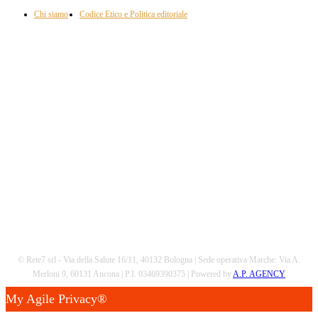
Chi siamo
Codice Etico e Politica editoriale
Scarica la nostra App
© Rete7 srl - Via della Salute 16/11, 40132 Bologna | Sede operativa Marche: Via A.
Merloni 9, 60131 Ancona | P.I. 03469390375 | Powered by
A.P. AGENCY
My Agile Privacy®