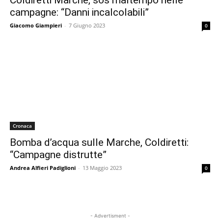
Coldiretti Marche, sos maltempo nelle
campagne: “Danni incalcolabili”
Giacomo Giampieri
-
7 Giugno 2023
0
Cronaca
Bomba d’acqua sulle Marche, Coldiretti:
“Campagne distrutte”
Andrea Alfieri Padiglioni
-
13 Maggio 2023
0
- Advertisment -