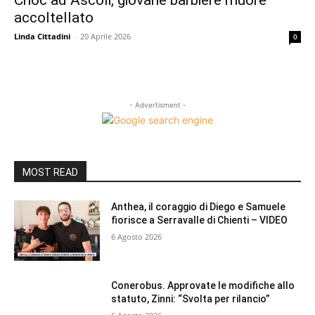
Choc ad Ascoli, giovane barbiere muore
accoltellato
Linda Cittadini
-
20 Aprile 2026
0
- Advertisment -
MOST READ
Anthea, il coraggio di Diego e Samuele
fiorisce a Serravalle di Chienti – VIDEO
6 Agosto 2026
Conerobus. Approvate le modifiche allo
statuto, Zinni: “Svolta per rilancio”