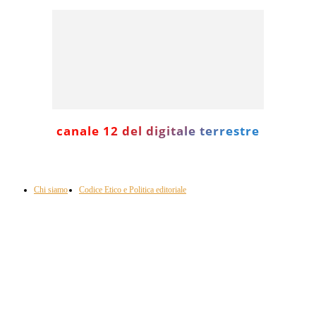
canale 12 del digitale terrestre
Informazione con rassegna stampa del mattino in diretta, telegiornali, sport,
approfondimento, attualità e cultura.
Chi siamo
Codice Etico e Politica editoriale
Scarica la nostra App