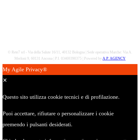
© Rete7 srl - Via della Salute 16/11, 40132 Bologna | Sede operativa Marche: Via A.
Merloni 9, 60131 Ancona | P.I. 03469390375 | Powered by
A.P. AGENCY
My Agile Privacy®
✕
Questo sito utilizza cookie tecnici e di profilazione.
Puoi accettare, rifiutare o personalizzare i cookie
premendo i pulsanti desiderati.