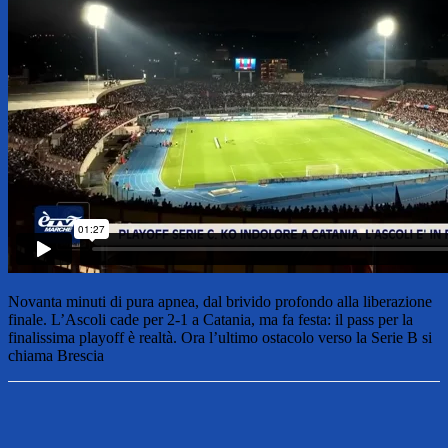
Novanta minuti di pura apnea, dal brivido profondo alla liberazione
finale. L’Ascoli cade per 2-1 a Catania, ma fa festa: il pass per la
finalissima playoff è realtà. Ora l’ultimo ostacolo verso la Serie B si
chiama Brescia