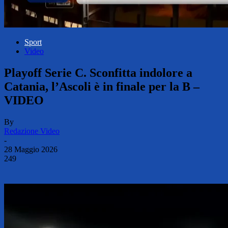
Sport
Video
Playoff Serie C. Sconfitta indolore a
Catania, l’Ascoli è in finale per la B –
VIDEO
By
Redazione Video
-
28 Maggio 2026
249