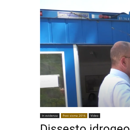
In evidenza
Post sisma 2016
Video
Dissesto idrogeo