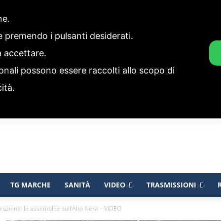
one.
ie premendo i pulsanti desiderati.
a accettare.
onali possono essere raccolti allo scopo di
cità.
TG MARCHE
SANITÀ
VIDEO
TRASMISSIONI
truzione: le assemblee sull’Alto Nera – VIDEO