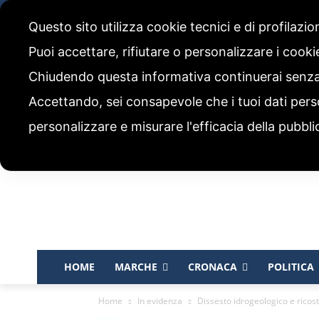
giovedì, 6 Agosto 2026
Questo sito utilizza cookie tecnici e di profilazi
CHI SIAMO
CODICE ETICO E POLITICA EDITORIALE
Puoi accettare, rifiutare o personalizzare i cook
Chiudendo questa informativa continuerai senz
Accettando, sei consapevole che i tuoi dati pers
personalizzare e misurare l'efficacia della pubbli
HOME
MARCHE
CRONACA
POLITICA
Home
In evidenza
Dissesto idrogeologico e ricos