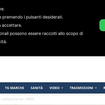
one.
ie premendo i pulsanti desiderati.
a accettare.
onali possono essere raccolti allo scopo di
cità.
TG MARCHE
SANITÀ
VIDEO
TRASMISSIONI
n …Stefano Cosmai – VIDEO