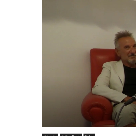
Rubriche
Coffee Break
Video