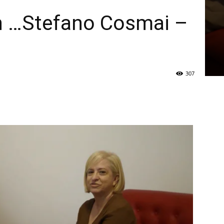
n …Stefano Cosmai –
307