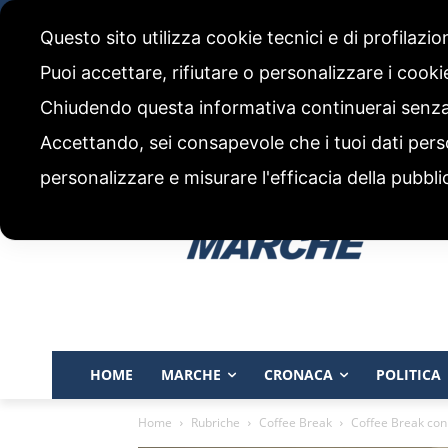
venerdì, 7 Agosto 2026
Questo sito utilizza cookie tecnici e di profilazi
CHI SIAMO
CODICE ETICO E POLITICA EDITORIALE
Puoi accettare, rifiutare o personalizzare i cook
Chiudendo questa informativa continuerai senz
Accettando, sei consapevole che i tuoi dati pers
personalizzare e misurare l'efficacia della pubbli
HOME
MARCHE
CRONACA
POLITICA
Home
Rubriche
Coffee Break
Coffee Break co