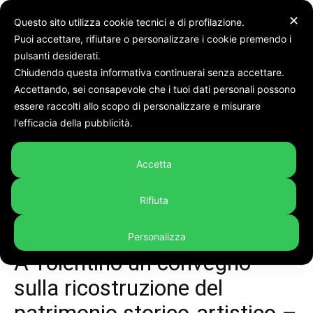
✕
Questo sito utilizza cookie tecnici e di profilazione.
Puoi accettare, rifiutare o personalizzare i cookie premendo i
Home
Rubriche
MARCHE FLASH
pulsanti desiderati.
Chiudendo questa informativa continuerai senza accettare.
Accettando, sei consapevole che i tuoi dati personali possono
essere raccolti allo scopo di personalizzare e misurare
l'efficacia della pubblicità.
Accetta
Rifiuta
Personalizza
Rubriche
MARCHE FLASH
Post sisma 2016
Video
A Tolentino un convegno
sulla ricostruzione del
patrimonio storico-artistico –