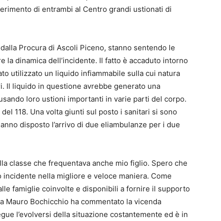
erimento di entrambi al Centro grandi ustionati di
ti dalla Procura di Ascoli Piceno, stanno sentendo le
re la dinamica dell’incidente. Il fatto è accaduto intorno
tato utilizzato un liquido infiammabile sulla cui natura
. Il liquido in questione avrebbe generato una
sando loro ustioni importanti in varie parti del corpo.
el 118. Una volta giunti sul posto i sanitari si sono
hanno disposto l’arrivo di due eliambulanze per i due
lla classe che frequentava anche mio figlio. Spero che
o incidente nella migliore e veloce maniera. Come
e famiglie coinvolte e disponibili a fornire il supporto
Lama Mauro Bochicchio ha commentato la vicenda
 segue l’evolversi della situazione costantemente ed è in