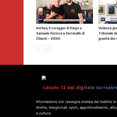
Anthea, il coraggio di Diego e
Violenza gio
Samuele fiorisce a Serravalle di
Tribunale d
Chienti – VIDEO
gravità dei 
canale 12 del digitale terrestr
Informazione con rassegna stampa del mattino in
diretta, telegiornali, sport, approfondimento, attua
e cultura.