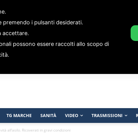
one.
ie premendo i pulsanti desiderati.
a accettare.
onali possono essere raccolti allo scopo di
cità.
TG MARCHE
SANITÀ
VIDEO
TRASMISSIONI
ità all’asilo. Ricoverati in gravi condizioni