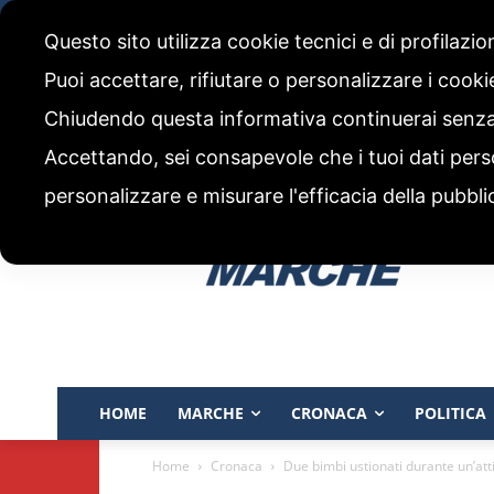
giovedì, 6 Agosto 2026
Questo sito utilizza cookie tecnici e di profilazi
CHI SIAMO
CODICE ETICO E POLITICA EDITORIALE
Puoi accettare, rifiutare o personalizzare i cook
Chiudendo questa informativa continuerai senz
Accettando, sei consapevole che i tuoi dati pers
personalizzare e misurare l'efficacia della pubbli
HOME
MARCHE
CRONACA
POLITICA
Home
Cronaca
Due bimbi ustionati durante un’attiv