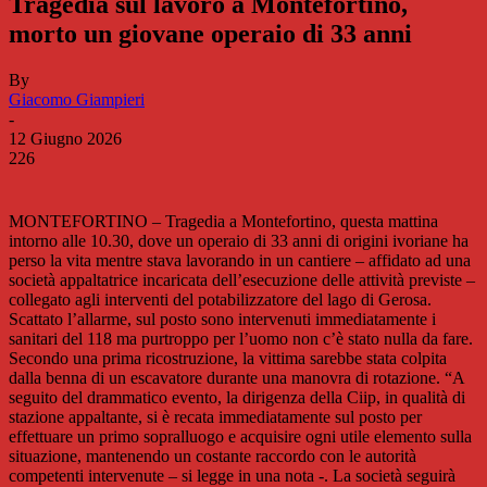
Tragedia sul lavoro a Montefortino,
morto un giovane operaio di 33 anni
By
Giacomo Giampieri
-
12 Giugno 2026
226
MONTEFORTINO – Tragedia a Montefortino, questa mattina
intorno alle 10.30, dove un operaio di 33 anni di origini ivoriane ha
perso la vita mentre stava lavorando in un cantiere – affidato ad una
società appaltatrice incaricata dell’esecuzione delle attività previste –
collegato agli interventi del potabilizzatore del lago di Gerosa.
Scattato l’allarme, sul posto sono intervenuti immediatamente i
sanitari del 118 ma purtroppo per l’uomo non c’è stato nulla da fare.
Secondo una prima ricostruzione, la vittima sarebbe stata colpita
dalla benna di un escavatore durante una manovra di rotazione. “A
seguito del drammatico evento, la dirigenza della Ciip, in qualità di
stazione appaltante, si è recata immediatamente sul posto per
effettuare un primo sopralluogo e acquisire ogni utile elemento sulla
situazione, mantenendo un costante raccordo con le autorità
competenti intervenute – si legge in una nota -. La società seguirà