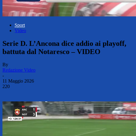
Sport
Video
Serie D. L’Ancona dice addio ai playoff,
battuta dal Notaresco – VIDEO
By
Redazione Video
-
11 Maggio 2026
220