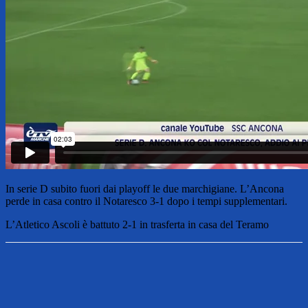
In serie D subito fuori dai playoff le due marchigiane. L’Ancona
perde in casa contro il Notaresco 3-1 dopo i tempi supplementari.
L’Atletico Ascoli è battuto 2-1 in trasferta in casa del Teramo