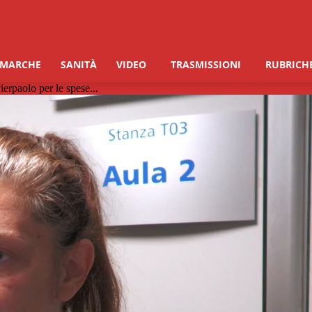
 MARCHE
SANITÀ
VIDEO
TRASMISSIONI
RUBRICH
ierpaolo per le spese...