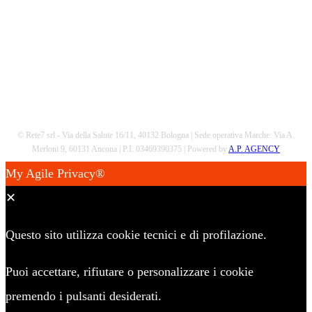
© Rete7 srl - Via della Salute 16/11, 40132 Bologna | Sede operativa Marche: Via A.
Merloni 9, 60131 Ancona | P.I. 03469390375 | Powered by
A.P. AGENCY
My Agile Privacy®
✕
Questo sito utilizza cookie tecnici e di profilazione.
Puoi accettare, rifiutare o personalizzare i cookie
premendo i pulsanti desiderati.