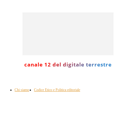
canale 12 del digitale terrestre
Informazione con rassegna stampa del mattino in diretta, telegiornali, sport,
approfondimento, attualità e cultura.
Chi siamo
Codice Etico e Politica editoriale
Scarica la nostra App