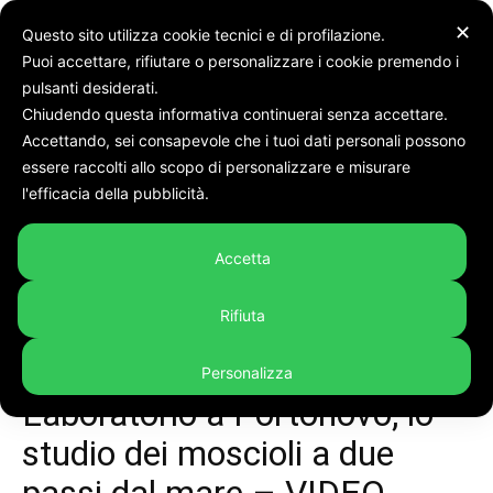
✕
Questo sito utilizza cookie tecnici e di profilazione.
Puoi accettare, rifiutare o personalizzare i cookie premendo i
Home
In evidenza
pulsanti desiderati.
Chiudendo questa informativa continuerai senza accettare.
Accettando, sei consapevole che i tuoi dati personali possono
essere raccolti allo scopo di personalizzare e misurare
l'efficacia della pubblicità.
Accetta
Rifiuta
Personalizza
In evidenza
Marche
Video
Laboratorio a Portonovo, lo
studio dei moscioli a due
passi dal mare – VIDEO