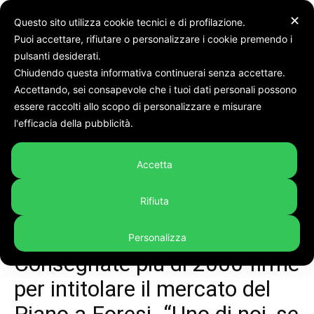
✕
Questo sito utilizza cookie tecnici e di profilazione.
Puoi accettare, rifiutare o personalizzare i cookie premendo i
Home
Cronaca
pulsanti desiderati.
Chiudendo questa informativa continuerai senza accettare.
Accettando, sei consapevole che i tuoi dati personali possono
essere raccolti allo scopo di personalizzare e misurare
l'efficacia della pubblicità.
Accetta
Rifiuta
Personalizza
Cronaca
Video
Consegnate più di 2000 firme
per intitolare il mercato del
Piano a Foresi. “Uno di noi, se