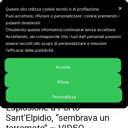
✕
Questo sito utilizza cookie tecnici e di profilazione.
Puoi accettare, rifiutare o personalizzare i cookie premendo i
Home
Video
pulsanti desiderati.
Chiudendo questa informativa continuerai senza accettare.
Accettando, sei consapevole che i tuoi dati personali possono
essere raccolti allo scopo di personalizzare e misurare
l'efficacia della pubblicità.
Accetta
Rifiuta
Personalizza
Video
Esplosione a Porto
Sant’Elpidio, “sembrava un
terremoto” – VIDEO