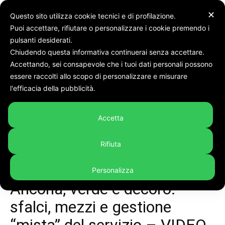
✕
Questo sito utilizza cookie tecnici e di profilazione.
Puoi accettare, rifiutare o personalizzare i cookie premendo i
Home
Cronaca
pulsanti desiderati.
Chiudendo questa informativa continuerai senza accettare.
Accettando, sei consapevole che i tuoi dati personali possono
essere raccolti allo scopo di personalizzare e misurare
l'efficacia della pubblicità.
Accetta
Rifiuta
Personalizza
Cronaca
In evidenza
Video
Ancona, verde e decoro:
sfalci, mezzi e gestione
“mista” del servizio – VIDEO