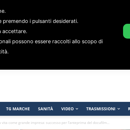
one.
ie premendo i pulsanti desiderati.
a accettare.
onali possono essere raccolti allo scopo di
cità.
TG MARCHE
SANITÀ
VIDEO
TRASMISSIONI
 la vita come grande impresa: successo per l’anteprima del docufilm...