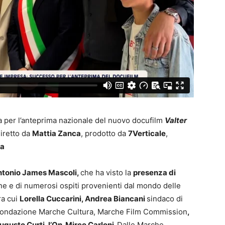
 per l’anteprima nazionale del nuovo docufilm
Valter
iretto da
Mattia Zanca
, prodotto da
7Verticale
,
ca
tonio James Mascoli,
che ha visto la
presenza di
one e di numerosi ospiti provenienti dal mondo delle
ra cui
Lorella Cuccarini, Andrea Biancani
sindaco di
 Fondazione Marche Cultura, Marche Film Commission
,
ugusto Curti, l’On. Mirco Carloni.
Dalle Marche