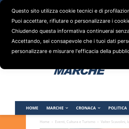
domenica, 9 Agosto 2026
Questo sito utilizza cookie tecnici e di profilazi
CHI SIAMO
CODICE ETICO E POLITICA EDITORIALE
Puoi accettare, rifiutare o personalizzare i cook
Chiudendo questa informativa continuerai senz
Accettando, sei consapevole che i tuoi dati pers
personalizzare e misurare l'efficacia della pubbli
HOME
MARCHE
CRONACA
POLITICA
Home
Eventi, Cultura e Turismo
Valter Scavolini,