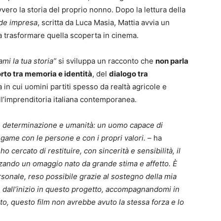
vero la storia del proprio nonno. Dopo la lettura della
nde impresa
, scritta da Luca Masia, Mattia avvia un
a trasformare quella scoperta in cinema.
mi la tua storia”
si sviluppa un racconto che
non parla
rto tra memoria e identità
, del
dialogo tra
a in cui uomini partiti spesso da realtà agricole e
ell’imprenditoria italiana contemporanea.
, determinazione e umanità: un uomo capace di
egame con le persone e con i propri valori. –
ha
o cercato di restituire, con sincerità e sensibilità, il
lizzando un omaggio nato da grande stima e affetto. È
sonale, reso possibile grazie al sostegno della mia
in dall’inizio in questo progetto, accompagnandomi in
to, questo film non avrebbe avuto la stessa forza e lo