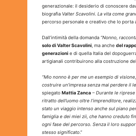
generazionale: il desiderio di conoscere dav
biografia
Valter Scavolini. La vita come gra
percorso personale e creativo che lo porta 
Dall’intimità della domanda
“Nonno, racconta
solo di Valter Scavolini
, ma anche
del rappo
generazioni
e di quella Italia del dopoguerr
artigianali contribuirono alla costruzione d
“Mio nonno è per me un esempio di visione
costruire un’impresa senza mai perdere il l
spiegato
Mattia Zanca
– Durante le riprese h
ritratto dell’uomo oltre l’imprenditore, rea
stato un viaggio intenso anche sul piano per
famiglia e dei miei zii, che hanno creduto f
ogni fase del percorso. Senza il loro suppor
stesso significato
.”