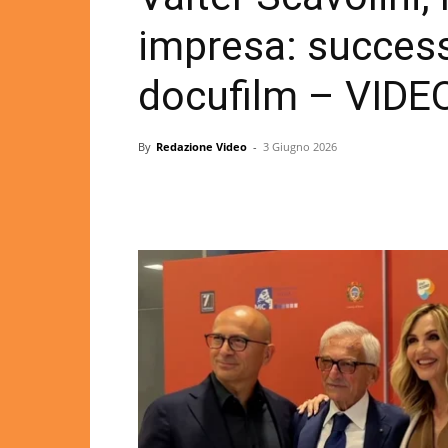
impresa: success
docufilm – VIDE
By
Redazione Video
-
3 Giugno 2026