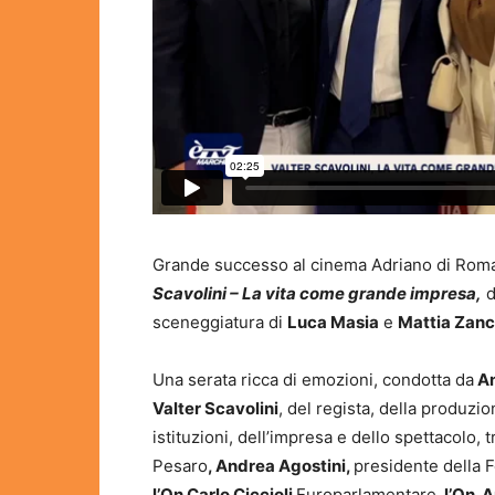
Grande successo al cinema Adriano di Roma
Scavolini – La vita come grande impresa,
d
sceneggiatura di
Luca Masia
e
Mattia Zan
Una serata ricca di emozioni, condotta da
An
Valter Scavolini
, del regista, della produzi
istituzioni, dell’impresa e dello spettacolo, t
Pesaro
, Andrea Agostini,
presidente della
l’On Carlo Ciccioli
Europarlamentare,
l’On. A