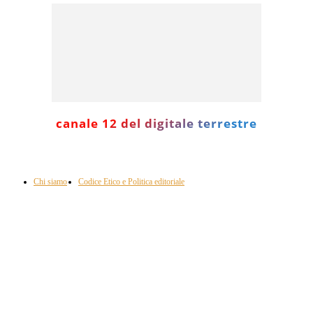
canale 12 del digitale terrestre
Informazione con rassegna stampa del mattino in diretta, telegiornali, sport,
approfondimento, attualità e cultura.
Chi siamo
Codice Etico e Politica editoriale
Scarica la nostra App