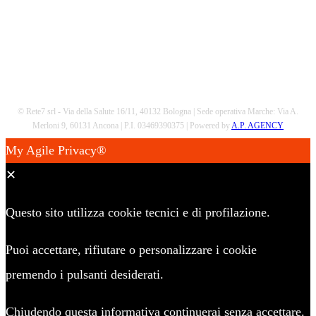
© Rete7 srl - Via della Salute 16/11, 40132 Bologna | Sede operativa Marche: Via A.
Merloni 9, 60131 Ancona | P.I. 03469390375 | Powered by
A.P. AGENCY
My Agile Privacy®
✕
Questo sito utilizza cookie tecnici e di profilazione.
Puoi accettare, rifiutare o personalizzare i cookie
premendo i pulsanti desiderati.
Chiudendo questa informativa continuerai senza accettare.