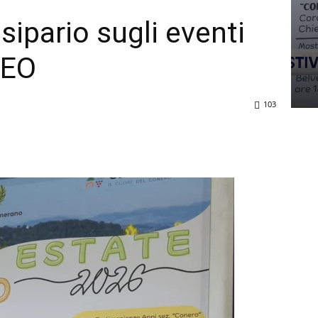
sipario sugli eventi
DEO
103