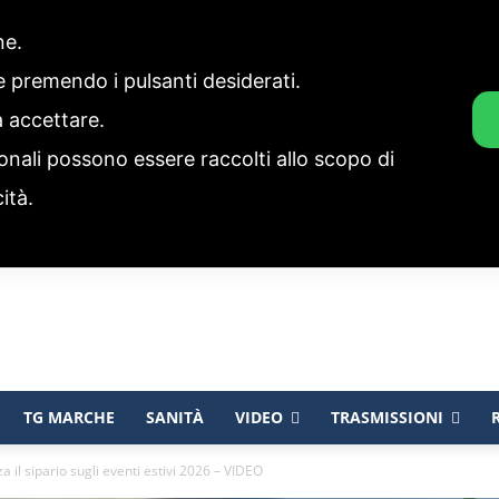
one.
ie premendo i pulsanti desiderati.
a accettare.
onali possono essere raccolti allo scopo di
cità.
TG MARCHE
SANITÀ
VIDEO
TRASMISSIONI
 il sipario sugli eventi estivi 2026 – VIDEO