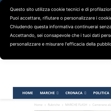
sabato, 8 Agosto 2026
Questo sito utilizza cookie tecnici e di profilazi
CHI SIAMO
CODICE ETICO E POLITICA EDITORIALE
Puoi accettare, rifiutare o personalizzare i cook
Chiudendo questa informativa continuerai senz
Accettando, sei consapevole che i tuoi dati pers
personalizzare e misurare l'efficacia della pubbli
HOME
MARCHE
CRONACA
POLITICA
Home
Rubriche
MARCHE FLASH
Camerano alza