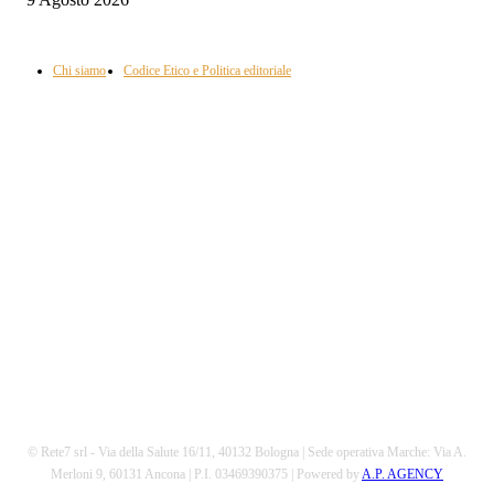
Informazione con rassegna stampa del mattino in diretta, telegiornali, sport,
approfondimento, attualità e cultura.
Chi siamo
Codice Etico e Politica editoriale
Scarica la nostra App
© Rete7 srl - Via della Salute 16/11, 40132 Bologna | Sede operativa Marche: Via A.
Merloni 9, 60131 Ancona | P.I. 03469390375 | Powered by
A.P. AGENCY