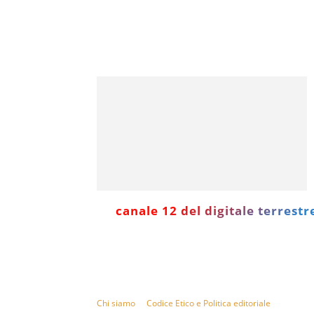
canale 12 del digitale terrestr
Informazione con rassegna stampa del mattino in
diretta, telegiornali, sport, approfondimento, attua
e cultura.
Chi siamo
Codice Etico e Politica editoriale