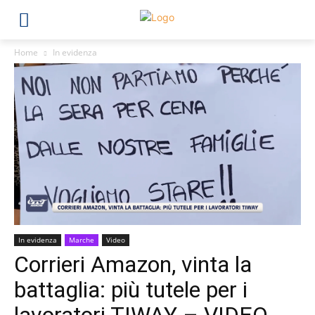
Home
In evidenza
In evidenza
Marche
Video
Corrieri Amazon, vinta la
battaglia: più tutele per i
lavoratori TIWAY – VIDEO