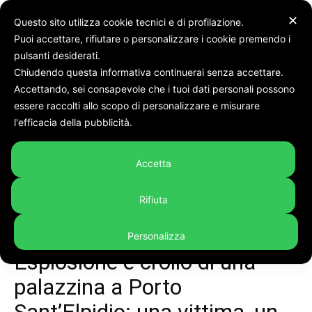
✕
Questo sito utilizza cookie tecnici e di profilazione.
Puoi accettare, rifiutare o personalizzare i cookie premendo i
Home
Cronaca
pulsanti desiderati.
Chiudendo questa informativa continuerai senza accettare.
Accettando, sei consapevole che i tuoi dati personali possono
essere raccolti allo scopo di personalizzare e misurare
l'efficacia della pubblicità.
Accetta
Rifiuta
Personalizza
Cronaca
Video
Esplosione e crollo di una
palazzina a Porto
Sant’Elpidio: una vittima, un